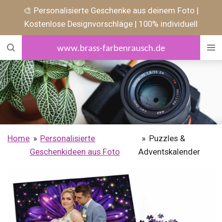
🎨 Personalisierte Geschenke aus deinem Foto |
Zum
Kostenlose Designvorschläge | 100% individuell
Hauptinhalt
springen
www.brass-farbenrausch.de
Home
»
Personalisierte
»
Puzzles &
Geschenkideen aus Foto
Adventskalender