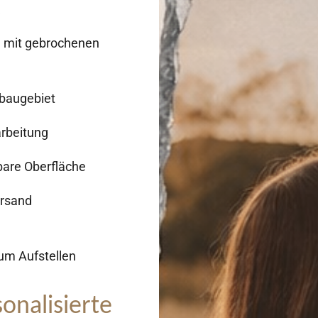
e mit gebrochenen
baugebiet
rbeitung
bare Oberfläche
ersand
zum Aufstellen
sonalisierte