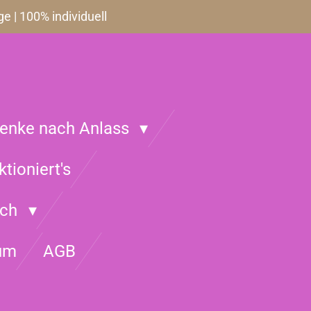
 | 100% individuell
enke nach Anlass
ktioniert's
ich
um
AGB