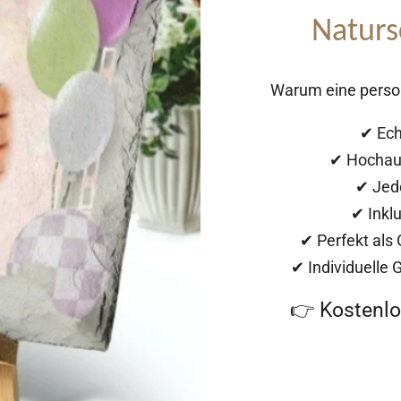
Naturs
Warum eine person
✔ Ech
✔ Hochauf
✔ Jede
✔ Inklu
✔ Perfekt als
✔ Individuelle
👉 Kostenl