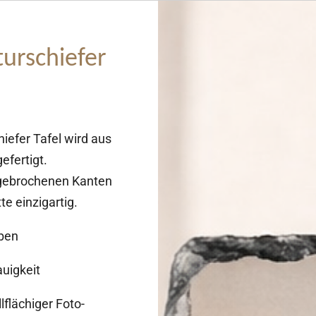
urschiefer
iefer Tafel wird aus
efertigt.
e gebrochenen Kanten
e einzigartig.
rben
uigkeit
lflächiger Foto-