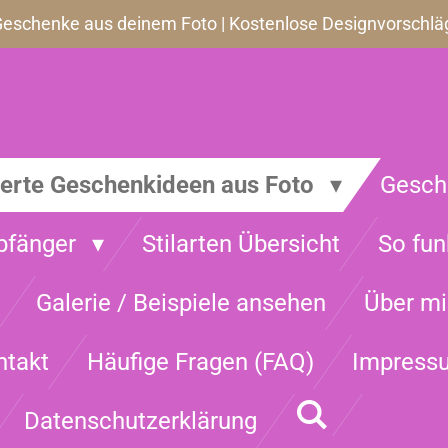
 Geschenke aus deinem Foto | Kostenlose Designvorschläge
ierte Geschenkideen aus Foto
Gesch
pfänger
Stilarten Übersicht
So fun
Galerie / Beispiele ansehen
Über m
ntakt
Häufige Fragen (FAQ)
Impress
Datenschutzerklärung